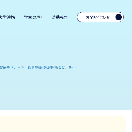
2大学連携
学生の声
活動報告
お問い合わせ
療塾（テーマ：総合診療/家庭医療とは）を開催しました！