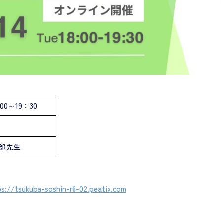
00～19：30
郎先生
ps://tsukuba-soshin-r6-02.peatix.com