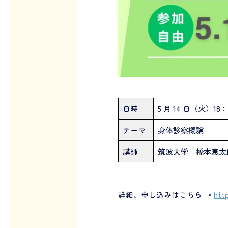
日時
5 月 14 日（火）18：
テーマ
身体診察概論
講師
筑波大学 橋本恵太
詳細、申し込みはこちら →
htt